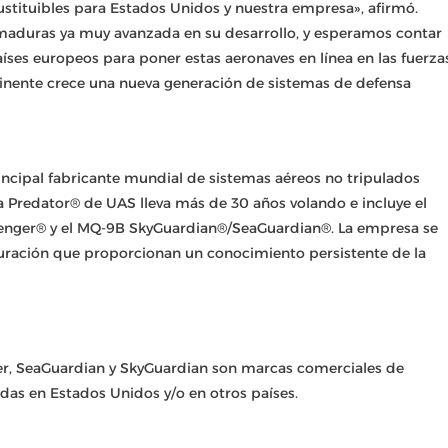
sustituibles para Estados Unidos y nuestra empresa», afirmó.
maduras ya muy avanzada en su desarrollo, y esperamos contar
íses europeos para poner estas aeronaves en línea en las fuerza
inente crece una nueva generación de sistemas de defensa
rincipal fabricante mundial de sistemas aéreos no tripulados
nea Predator® de UAS lleva más de 30 años volando e incluye el
venger® y el MQ-9B SkyGuardian®/SeaGuardian®. La empresa se
duración que proporcionan un conocimiento persistente de la
per, SeaGuardian y SkyGuardian son marcas comerciales de
adas en Estados Unidos y/o en otros países.