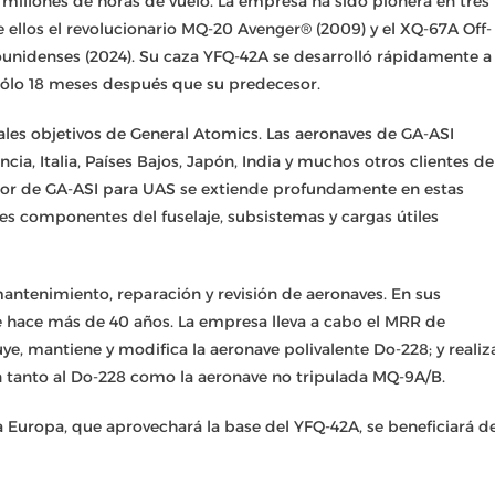
9 millones de horas de vuelo. La empresa ha sido pionera en tres
 ellos el revolucionario MQ-20 Avenger® (2009) y el XQ-67A Off-
ounidenses (2024). Su caza YFQ-42A se desarrolló rápidamente a
 sólo 18 meses después que su predecesor.
pales objetivos de General Atomics. Las aeronaves de GA-ASI
ia, Italia, Países Bajos, Japón, India y muchos otros clientes de
alor de GA-ASI para UAS se extiende profundamente en estas
les componentes del fuselaje, subsistemas y cargas útiles
ntenimiento, reparación y revisión de aeronaves. En sus
e hace más de 40 años. La empresa lleva a cabo el MRR de
ye, mantiene y modifica la aeronave polivalente Do-228; y realiz
n tanto al Do-228 como la aeronave no tripulada MQ-9A/B.
Europa, que aprovechará la base del YFQ-42A, se beneficiará d