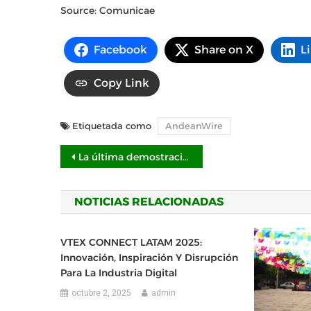
Source: Comunicae
Facebook
Share on X
L
Copy Link
Etiquetada como
AndeanWire
Navegación
La última demostración de GA Autonomous Jet cuenta con capacidad de participación aire-aire en vivo
de
NOTICIAS RELACIONADAS
entradas
VTEX CONNECT LATAM 2025:
Innovación, Inspiración Y Disrupción
Para La Industria Digital
octubre 2, 2025
admin