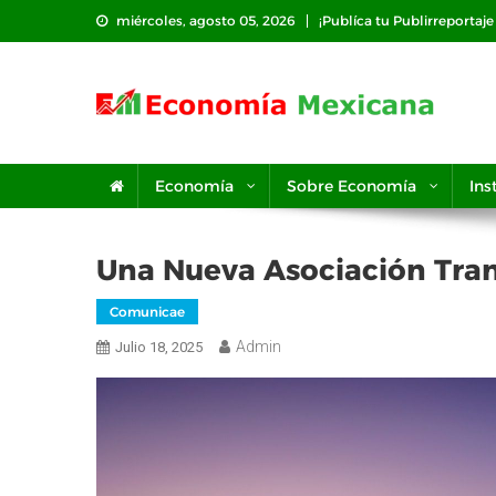
Saltar
miércoles, agosto 05, 2026
¡Publíca tu Publirreportaj
al
contenido
Economía
Sobre Economía
Ins
Una Nueva Asociación Tran
Comunicae
Admin
Julio 18, 2025