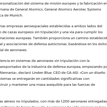
personalización del sistema de misión europeo y la fabricación e
alemana de General Atomics, General Atomics Aerotec Systems
ca de Munich.
estas empresas aeroespaciales establecidas a ambos lados del
 de cazas europeos sin tripulación y una vía para cumplir los
as naciones europeas. También proporciona un camino estableci
al y asociaciones de defensa autóctonas, basándose en los éxito
al de aeronaves.
ncia en sistemas de aeronaves sin tripulación con la
transportados de la industria de defensa europea, empezando p
Alemania», declaró Linden Blue, CEO de GA-ASI. «Con un diseño
temas se entregarán en cantidades significativas con
struir y mantener una masa asequible para las fuerzas de
as aéreos no tripulados, con más de 1.200 aeronaves entregadas