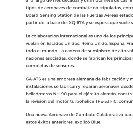
a lo largo de tres décadas y una flota neta de casi 
tipos de aeronaves de combate no tripulados, entre
Board Sensing Station de las Fuerzas Aéreas estad
partir de la base del XQ-67A y se espera que vuele
La colaboración internacional es uno de los princi
vuelan en Estados Unidos, Reino Unido, España, Franc
todo el mundo. La cadena de suministro de alto v
naciones asociadas, donde se fabrican los principa
completas de sensores.
GA-ATS es una empresa alemana de fabricación y ma
instalaciones se fabrican y reparan aeronaves desd
helicópteros NH-90 para el ejército alemán; constru
la revisión del motor turbohélice TPE-331-10, comú
Una nueva Aeronave de Combate Colaborativo para 
estos éxitos anteriores, explicó Blue.